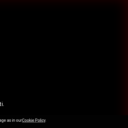
i.
age as in our
Cookie Policy
.